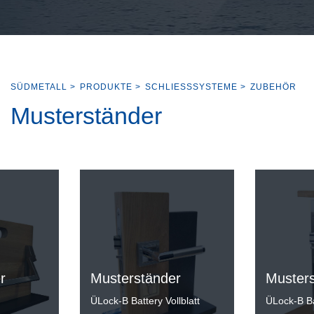
SÜDMETALL
>
PRODUKTE
>
SCHLIESSSYSTEME
>
ZUBEHÖR
Musterständer
r
Musterständer
Muster
ÜLock-B Battery Vollblatt
ÜLock-B B