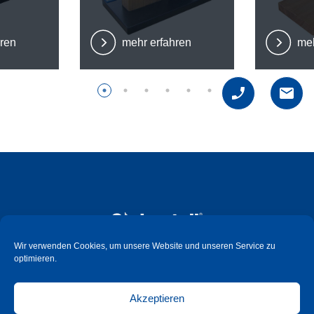
hren
mehr erfahren
meh
Wir verwenden Cookies, um unsere Website und unseren Service zu
optimieren.
Süd-Metall Beschläge Schweiz GmbH
Hauptstrasse 99
Akzeptieren
CH - 6260 Reiden