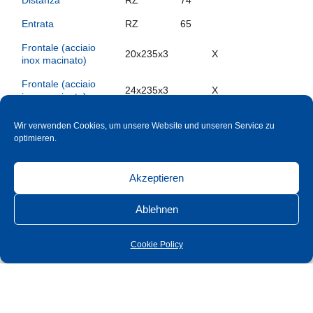
Entrata
RZ
65
Frontale (acciaio
20x235x3
X
inox macinato)
Frontale (acciaio
24x235x3
X
inox macinato)
Frontale (acciaio
18x230x3
Wir verwenden Cookies, um unsere Website und unseren Service zu
inox macinato)
optimieren.
Frontale (acciaio
20x230x3
inox macinato)
Akzeptieren
Distanza
RZ
78
Ablehnen
Entrata
RZ
60
Cookie Policy
Frontale (acciaio
20x235x3
inox macinato)
Frontale (acciaio
24x235x3
inox macinato)