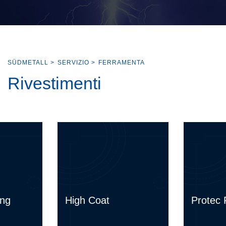
SÜDMETALL
>
SERVIZIO
>
FERRAMENTA
Rivestimenti
ing
High Coat
Protec 