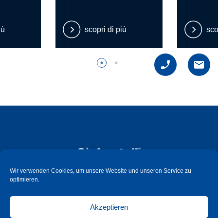
iù
scopri di più
sco
Wir verwenden Cookies, um unsere Website und unseren Service zu
optimieren.
Süd-Metall Beschläge Schweiz GmbH
Hauptstrasse 99
Akzeptieren
CH - 6260 Reiden