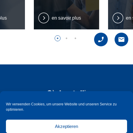
plus
en savoir plus
en 
Wir verwenden Cookies, um unsere Website und unseren Service zu
optimieren.
Süd-Metall Beschläge Schweiz GmbH
Hauptstrasse 99
Akzeptieren
CH - 6260 Reiden