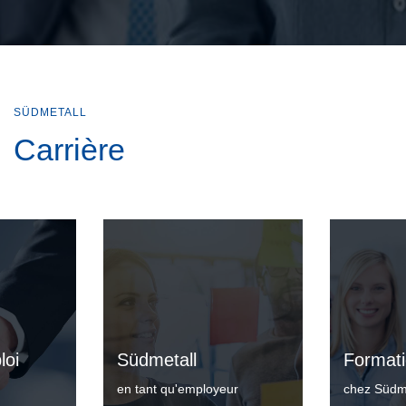
SÜDMETALL
Carrière
loi
Südmetall
Format
en tant qu'employeur
chez Südm