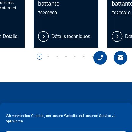
serrures
battante
battant
Matera et
70200800
70200810
 Details
Détails techniques
Dét
Wir verwenden Cookies, um unsere Website und unseren Service zu
optimieren.
Süd-Metall Beschläge Schweiz GmbH