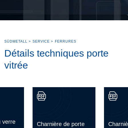
SÜDMETALL
>
SERVICE
>
FERRURES
Détails techniques porte
vitrée
 verre
Charnière de porte
Charniè