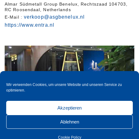
Almar Südmetall Group Benelux, Rechtszaad 104703,
RC Roosendaal, Netherlands
verkoop@asgbenelux.nl
E-Mail :
https://www.entra.nl
Wir verwenden Cookies, um unsere Website und unseren Service zu
optimieren.
Akzeptieren
Ablehnen
Centres de distribution
Chine
Cookie Policy