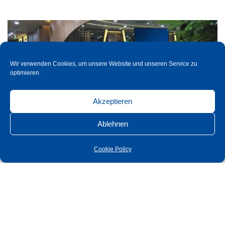
Wir verwenden Cookies, um unsere Website und unseren Service zu
optimieren.
Akzeptieren
Ablehnen
ЦЕНТРЫ СБЫТА
Cookie Policy
Китай
Almar Südmetall Group China
Room A11, 12 F Agile Center
26 Huaxia Road
Tianhe District — Guangzhou (Тьяньхэ, Гуанчжоу)
Китай 510620