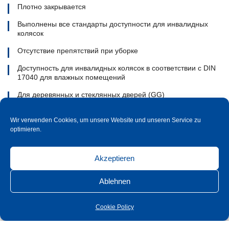
Плотно закрывается
Выполнены все стандарты доступности для инвалидных
колясок
Отсутствие препятствий при уборке
Доступность для инвалидных колясок в соответствии с DIN
17040 для влажных помещений
Для деревянных и стеклянных дверей (GG)
Wir verwenden Cookies, um unsere Website und unseren Service zu
optimieren.
Набор рычажных ручек Simply Push
Akzeptieren
Набор ручек Simply Push всегда остается
под рукой. Ухаживающий и обслуживающий
Ablehnen
персонал может управлять ручкой локтем,
не наклоняясь. Большая ширина ручки
Cookie Policy
значительно облегчает пользование дверью