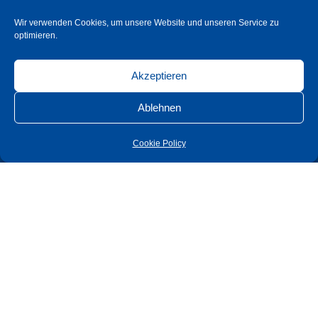
Wir verwenden Cookies, um unsere Website und unseren Service zu
optimieren.
Akzeptieren
Süd-Metall Beschläge GmbH
Ablehnen
Sägewerkstraße 5
D – 83404 Ainring /Hammerau
Cookie Policy
Unternehmen
Produkte
Shop
Karriere
Service
Kontakt
AGB