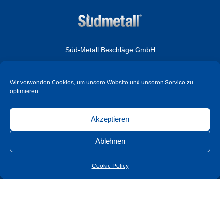
Süd-Metall Beschläge GmbH
Sägewerkstraße 5
D – 83404 Ainring /Hammerau
Wir verwenden Cookies, um unsere Website und unseren Service zu
optimieren.
Unternehmen
Akzeptieren
Produkte
Shop
Ablehnen
Karriere
Cookie Policy
Service
Kontakt
AGB