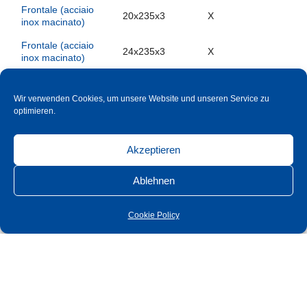
Frontale (acciaio
20x235x3
X
inox macinato)
Frontale (acciaio
24x235x3
X
inox macinato)
Frontale (acciaio
18x230x3
inox macinato)
Wir verwenden Cookies, um unsere Website und unseren Service zu
optimieren.
Frontale (acciaio
20x230x3
inox macinato)
Akzeptieren
Distanza
RZ
78
Ablehnen
Entrata
RZ
60
Frontale (acciaio
20x235x3
Cookie Policy
inox macinato)
Frontale (acciaio
24x235x3
inox macinato)
Frontale (acciaio
18x230x3
X
inox macinato)