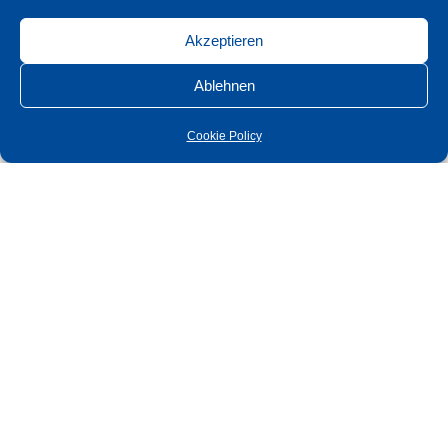
Лицевая панель
(полированная
20x235x3
Akzeptieren
нержавеющая сталь)
Лицевая панель
Ablehnen
(полированная
24x235x3
нержавеющая сталь)
Cookie Policy
Лицевая панель
(полированная
20x280x3
X
нержавеющая сталь)
Лицевая панель
(полированная
24x280x3
X
нержавеющая сталь)
расстояние
DIN PZ
92
Расстояние от внешней
кромки пластины замка
DIN PZ
80
до центра скважины
Лицевая панель
(полированная
20x235x3
нержавеющая сталь)