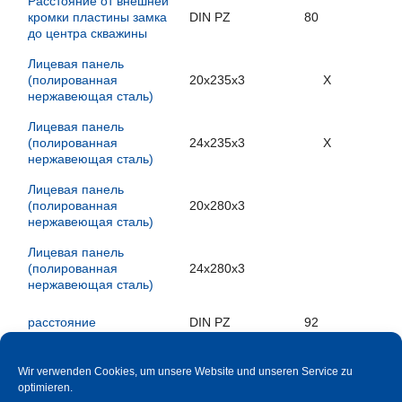
Расстояние от внешней
кромки пластины замка
DIN PZ
80
до центра скважины
Лицевая панель
(полированная
20x235x3
X
нержавеющая сталь)
Лицевая панель
(полированная
24x235x3
X
нержавеющая сталь)
Лицевая панель
(полированная
20x280x3
нержавеющая сталь)
Лицевая панель
(полированная
24x280x3
нержавеющая сталь)
расстояние
DIN PZ
92
Расстояние от внешней
кромки пластины замка
DIN PZ
65
Wir verwenden Cookies, um unsere Website und unseren Service zu
до центра скважины
optimieren.