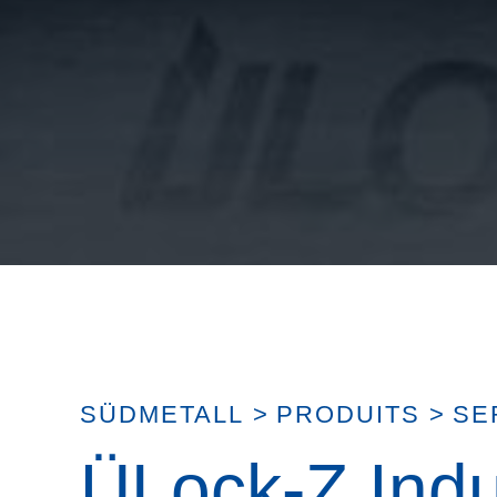
SÜDMETALL
>
PRODUITS
>
SE
ÜLock-Z Indu