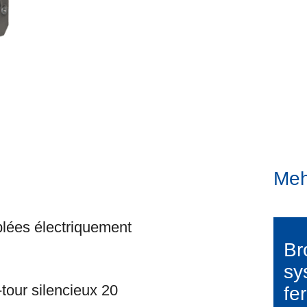
Meh
lées électriquement
Br
sy
tour silencieux 20
fe