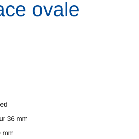
ace ovale
eed
eur 36 mm
10 mm