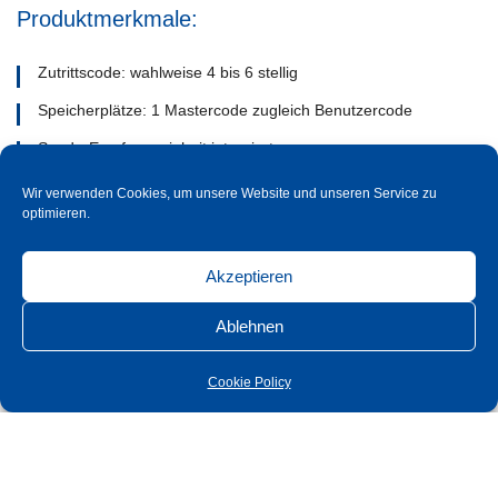
Produktmerkmale:
Zutrittscode: wahlweise 4 bis 6 stellig
Speicherplätze: 1 Mastercode zugleich Benutzercode
Sende-Empfangseinheit integriert
Betriebsspannung: 12-24V DC
Wir verwenden Cookies, um unsere Website und unseren Service zu
optimieren.
Datenübertragung: verschlüsselt über AES 128
Oberfläche: Edelstahl
Akzeptieren
Ablehnen
Cookie Policy