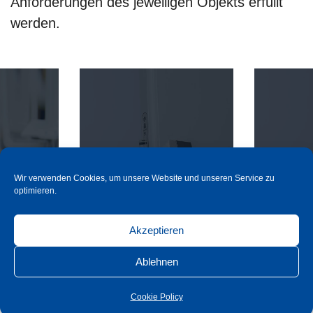
Anforderungen des jeweiligen Objekts erfüllt
werden.
ry
Ülock-B Battery
Ülock-B
Wir verwenden Cookies, um unsere Website und unseren Service zu
optimieren.
Vollblatt
Rohrrahm
Akzeptieren
hren
mehr erfahren
meh
Ablehnen
Cookie Policy