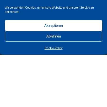
Unternehmen
Wir verwenden Cookies, um unsere Website und unseren Service zu
Produkte
optimieren.
Shop
Akzeptieren
Karriere
Service
Ablehnen
Kontakt
Cookie Policy
AGB
Datenschutz
Impressum
© 2026 Südmetall