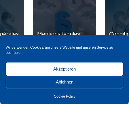
nérales
Mentions légales
Conditi
Wir verwenden Cookies, um unsere Website und unseren Service zu
optimieren.
plus
en savoir plus
en 
Akzeptieren
Ablehnen
Cookie Policy