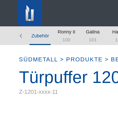
Ronny II
Galina
Ha
Stossgriffe
Zubehör
100
101
1
SÜDMETALL
>
PRODUKTE
>
B
Türpuffer 12
Z-1201-xxxx-11