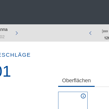
nna
Paula III
Paula II
Katrin
Patrik III
02
103
104
106
107
ESCHLÄGE
01
Oberflächen