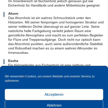
Im Innenbereich ist Buchenholz jedoch genauso gut wie
Eichenholz für Handläufe und andere Möbelstücke geeignet.
Ahorn
Das Ahornholz ist ein wahres Schmuckstück unter den
Holzarten. Mit seiner feinporigen und homogenen Struktur und
seiner mittleren Dichte überzeugt es auf ganzer Linie. Seine
natürliche helle Farbgebung verleiht jedem Raum eine
gemütliche Atmosphäre und macht es zum perfekten Begleiter
für Flure und Treppenaufgänge. Doch nicht nur optisch kann
das Ahornholz punkten, auch seine außerordentliche Stabilität
und Robustheit machen es zu einem wahren Allrounder im
Innenausbau.
Esche
Ein Holzgeländer aus Eschenholz ist eine zeitlose und
elegante Wahl für jeden Wohn- oder Außenbereich.
Eschenholz ist bekannt für seine natürliche Schönheit und
Wir verwenden Cookies, um unsere Website und unseren Service zu
Stabilität, was es zu einer hervorragenden Wahl für Geländer
optimieren.
macht. Es ist auch widerstandsfähig gegen Verformungen und
Feuchtigkeit, was seine Haltbarkeit und Langlebigkeit erhöht.
Ein Eschenholzgeländer kann in verschiedenen Stilen und
Akzeptieren
Designs angefertigt werden, von traditionell bis modern, und
es kann leicht an jede Umgebung angepasst werden. Ein
weiterer Vorteil von Eschenholz ist seine Fähigkeit, gebeizt
Ablehnen