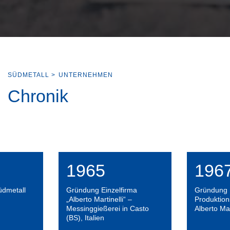
SÜDMETALL
>
UNTERNEHMEN
Chronik
1965
196
üdmetall
Gründung Einzelfirma
Gründung
„Alberto Martinelli“ –
Produktio
Messinggießerei in Casto
Alberto Mar
(BS), Italien