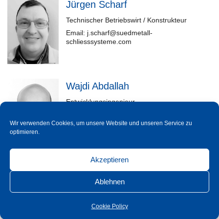
Jürgen Scharf
Technischer Betriebswirt / Konstrukteur
Email: j.scharf@suedmetall-
schliesssysteme.com
Wajdi Abdallah
Entwicklungsingenieur
Email: w.abdallah@suedmetall-
schliesssysteme.com
Wir verwenden Cookies, um unsere Website und unseren Service zu
optimieren.
Akzeptieren
Einkauf und Produktion
Ablehnen
Marcel Prager
Cookie Policy
Leitung Einkauf, Fertigung, Qualität, Montage,