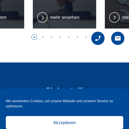
hren
mehr ansehen
me
Wir verwenden Cookies, um unsere Website und unseren Service zu
optimieren.
Süd-Metall Beschläge Schweiz GmbH
Hauptstrasse 99
Akzeptieren
CH - 6260 Reiden