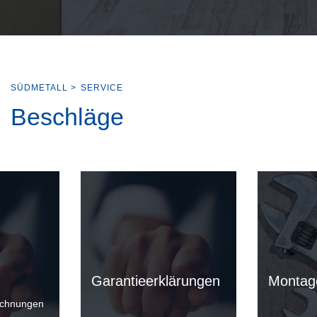
SÜDMETALL
>
SERVICE
Beschläge
Garantieerklärungen
Montag
ichnungen