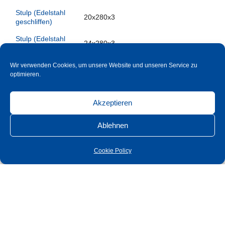
Stulp (Edelstahl
20x280x3
geschliffen)
Stulp (Edelstahl
24x280x3
geschliffen)
Wir verwenden Cookies, um unsere Website und unseren Service zu
Entfernung
DIN PZ
92
optimieren.
Dornmaß
DIN PZ
65
Akzeptieren
Stulp (Edelstahl
20x235x3
geschliffen)
Ablehnen
Stulp (Edelstahl
24x235x3
geschliffen)
Cookie Policy
Stulp (Edelstahl
20x280x3
X
geschliffen)
Stulp (Edelstahl
24x280x3
X
geschliffen)
Entfernung
DIN PZ
92