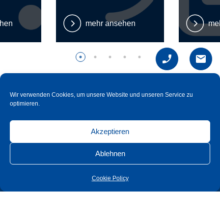
ehen
mehr ansehen
me
Wir verwenden Cookies, um unsere Website und unseren Service zu
optimieren.
Akzeptieren
Ablehnen
Süd-Metall Beschläge GmbH
Cookie Policy
Sägewerkstraße 5
D – 83404 Ainring /Hammerau