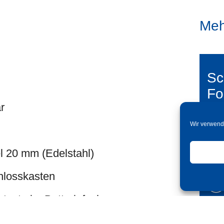
Meh
Sc
Fo
r
Wir verwend
el 20 mm (Edelstahl)
hlosskasten
taste im Batteriefach
erschlüssel geöffnet