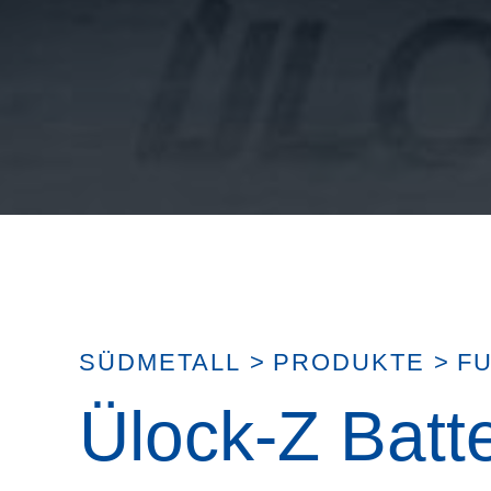
SÜDMETALL
>
PRODUKTE
>
F
Ülock-Z Batt