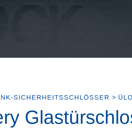
UNK-SICHERHEITSSCHLÖSSER
>
ÜL
ery Glastürschlo