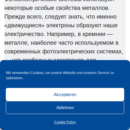
некоторые особые свойства металлов.
Прежде всего, следует знать, что именно
«движущиеся» электроны образуют наше
электричество. Например, в кремнии —
металле, наиболее часто используемом в
современных фотоэлектрических системах,
— нет свободных электронов для
проведения электричества. Поэтому он
Wir verwenden Cookies, um unsere Website und unseren Service zu
является очень плохим проводником. Для
optimieren.
выработки электроэнергии формируются
две соседние пластины, в которых
Akzeptieren
некоторые частицы кремния заменяются
Ablehnen
другими атомами с другим количеством
электронов. Тогда на одной пластине будет
Cookie Policy
избыток электронов, а на другой —