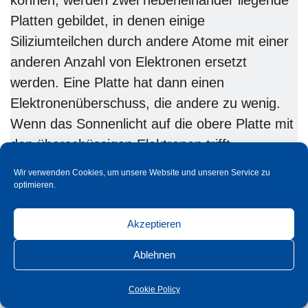
können, werden zwei nebeneinander liegende
Platten gebildet, in denen einige
Siliziumteilchen durch andere Atome mit einer
anderen Anzahl von Elektronen ersetzt
werden. Eine Platte hat dann einen
Elektronenüberschuss, die andere zu wenig.
Wenn das Sonnenlicht auf die obere Platte mit
den überschüssigen Elektronen trifft,
absorbiert sie bestimmte Lichtfrequenzen, und
Wir verwenden Cookies, um unsere Website und unseren Service zu
das Licht gibt seine Energie in Form von
optimieren.
Photonen (daher „Photo“voltaik) an das Metall
Akzeptieren
ab. Dies führt dazu, dass die überschüssigen
Elektronen die Möglichkeit erhalten, sich zu
Ablehnen
lösen und zu bewegen. Aufgrund des
Elektronenmangels in der unteren Platte
Cookie Policy