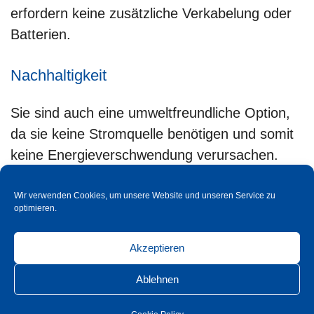
erfordern keine zusätzliche Verkabelung oder
Batterien.
Nachhaltigkeit
Sie sind auch eine umweltfreundliche Option,
da sie keine Stromquelle benötigen und somit
keine Energieverschwendung verursachen.
Dies ist besonders wichtig für diejenigen, die
sich für eine nachhaltige Lebensweise
Wir verwenden Cookies, um unsere Website und unseren Service zu
optimieren.
engagieren.
Nachhaltiges Handeln setzt den
sorgfältigen Umgang mit Rohstoffen
Akzeptieren
voraus. Dieser verantwortungsvollen
Ablehnen
Aufgabe stellen wir uns jeden Tag!
Für
mehr Informationen zu unseren Projekten rund