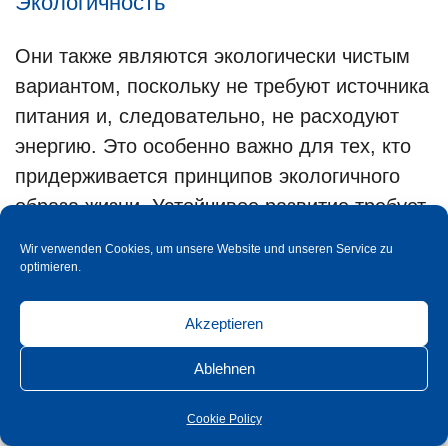
Экологичность
Они также являются экологически чистым
вариантом, поскольку не требуют источника
питания и, следовательно, не расходуют
энергию. Это особенно важно для тех, кто
придерживается принципов экологичного
образа жизни. Устойчивое развитие требует
бережного использования сырья. Мы
Wir verwenden Cookies, um unsere Website und unseren Service zu
сталкиваемся с этой ответственной задачей
optimieren.
каждый день! Для получения
Akzeptieren
дополнительной информации о наших
проектах по устойчивому развитию
Ablehnen
нажмите здесь
.
Cookie Policy
В целом, ноктилюцентная фурнитура