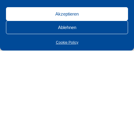
Stulp (Edelstahl
24x235x3
X
geschliffen)
Akzeptieren
Stulp (Edelstahl
18x230x3
geschliffen)
Ablehnen
Stulp (Edelstahl
20x230x3
geschliffen)
Cookie Policy
Entfernung
RZ
78
Dornmaß
RZ
60
Stulp (Edelstahl
20x235x3
geschliffen)
Stulp (Edelstahl
24x235x3
geschliffen)
Stulp (Edelstahl
18x230x3
X
geschliffen)
Stulp (Edelstahl
20x230x3
X
geschliffen)