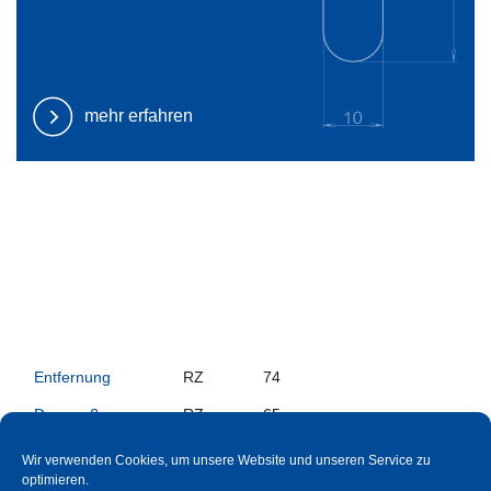
mehr erfahren
Entfernung
RZ
74
Dornmaß
RZ
65
Stulp (Edelstahl
20x235x3
X
Wir verwenden Cookies, um unsere Website und unseren Service zu
geschliffen)
optimieren.