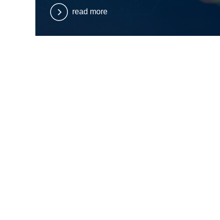
read more
Süd-Metall Beschläge GmbH
Sägewerkstraße 5
D – 83404 Ainring /Hammerau