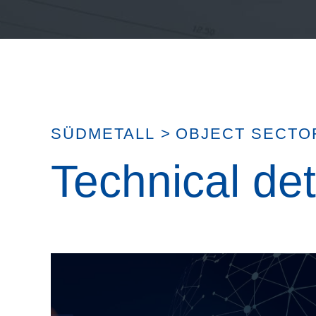
SÜDMETALL
>
OBJECT SECTO
Technical det