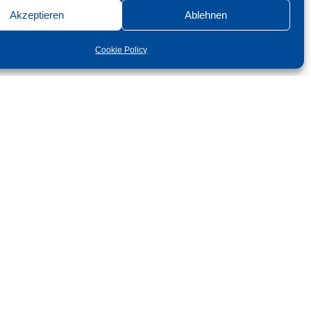
Akzeptieren
Ablehnen
Object sector
Cookie Policy
Career
Terms and conditions
Service
Privacy
Contact
Imprint