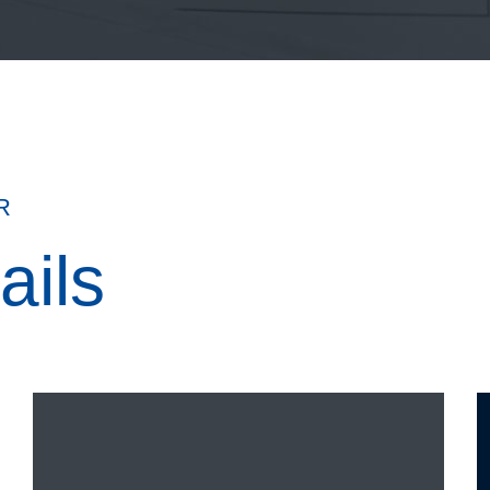
R
ails